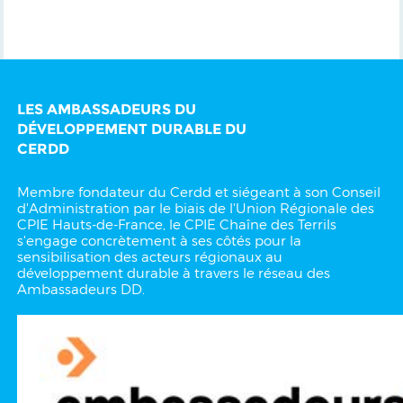
LES AMBASSADEURS DU
DÉVELOPPEMENT DURABLE DU
CERDD
Membre fondateur du Cerdd et siégeant à son Conseil
d'Administration par le biais de l'Union Régionale des
CPIE Hauts-de-France, le CPIE Chaîne des Terrils
s'engage concrètement à ses côtés pour la
sensibilisation des acteurs régionaux au
développement durable à travers le réseau des
Ambassadeurs DD.