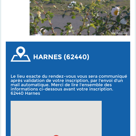
HARNES (62440)
Le lieu exacte du rendez-vous vous sera communiqué
après validation de votre inscription, par l'envoi d'un
mail automatique. Merci de lire l'ensemble des
informations ci-dessous avant votre inscription.
62440 Harnes