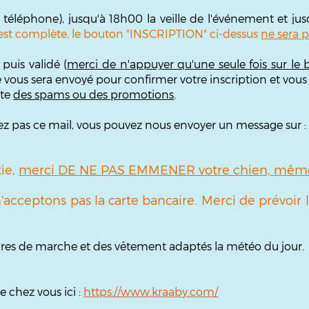
r téléphone), jusqu'à 18h00 la veille de l'événement et ju
te est complète, le bouton "INSCRIPTION" ci-dessus
ne sera p
puis validé (
merci de n'appuyer qu'une seule fois sur le 
e vous sera envoyé pour confirmer votre inscription et vous
îte
des spams ou des promotions
.
ouvez pas ce mail, vous pouvez nous envoyer un message sur 
tie,
merci DE NE PAS EMMENER votre chien, même 
 n'acceptons pas la carte bancaire. Merci de prévoi
.
sures de marche et des vêtement adaptés la météo du jour.
 chez vous ici :
https://www.kraaby.com/