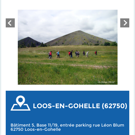
LOOS-EN-GOHELLE (62750)
Bâtiment 5, Base 11/19, entrée parking rue Léon Blum
62750 Loos-en-Gohelle