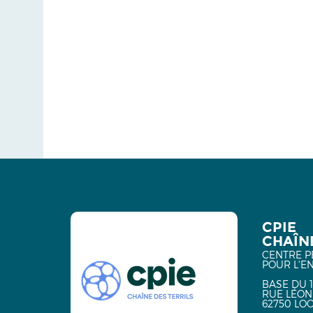
CPIE
CHAÎNE
CENTRE P
POUR L'E
BASE DU 1
RUE LÉON
62750 LO