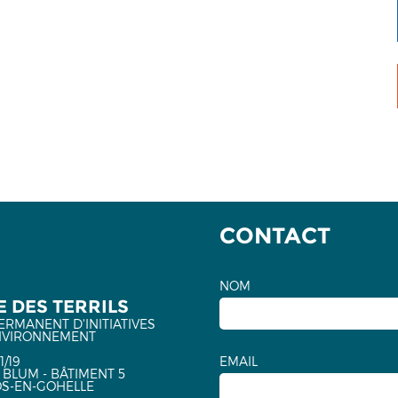
CONTACT
NOM
 DES TERRILS
ERMANENT D'INITIATIVES
NVIRONNEMENT
1/19
EMAIL
 BLUM - BÂTIMENT 5
OS-EN-GOHELLE