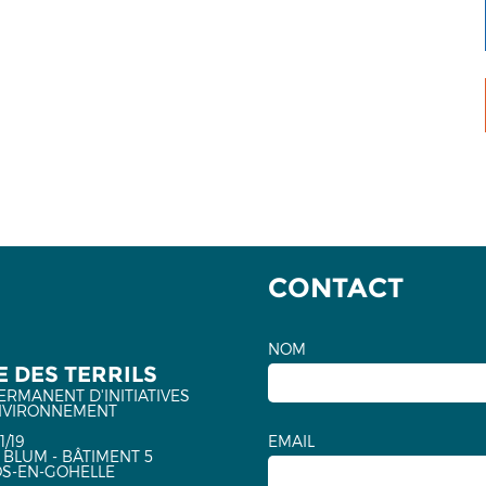
CONTACT
NOM
 DES TERRILS
ERMANENT D'INITIATIVES
NVIRONNEMENT
1/19
EMAIL
 BLUM - BÂTIMENT 5
OS-EN-GOHELLE