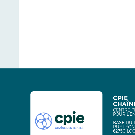
CPIE
CHAÎNE
CENTRE P
POUR L'E
BASE DU 1
RUE LÉON
62750 LO