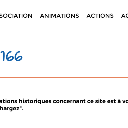
SSOCIATION
ANIMATIONS
ACTIONS
A
 166
mations historiques concernant ce site est à v
chargez".