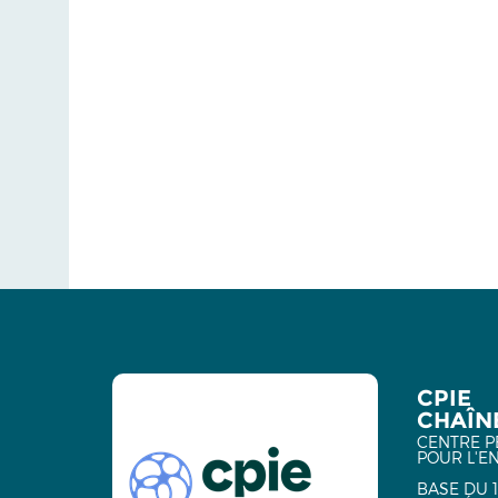
CPIE
CHAÎNE
CENTRE P
POUR L'E
BASE DU 1