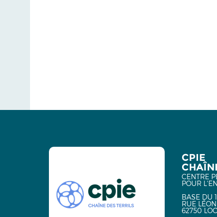
CPIE
CHAÎNE
CENTRE P
POUR L'E
BASE DU 1
RUE LÉON
62750 LO