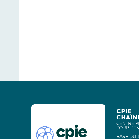
CPIE
CHAÎNE
CENTRE P
POUR L'E
BASE DU 1