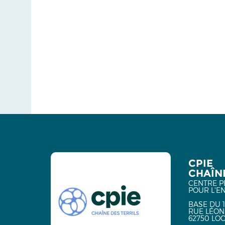
CPIE
CHAÎNE
CENTRE P
POUR L'E
BASE DU 1
RUE LÉON
62750 LO