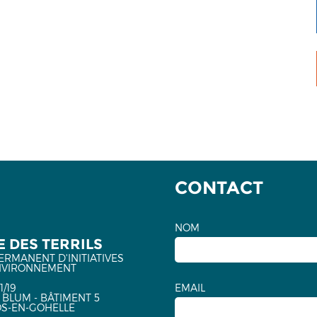
CONTACT
NOM
 DES TERRILS
ERMANENT D'INITIATIVES
NVIRONNEMENT
1/19
EMAIL
 BLUM - BÂTIMENT 5
OS-EN-GOHELLE