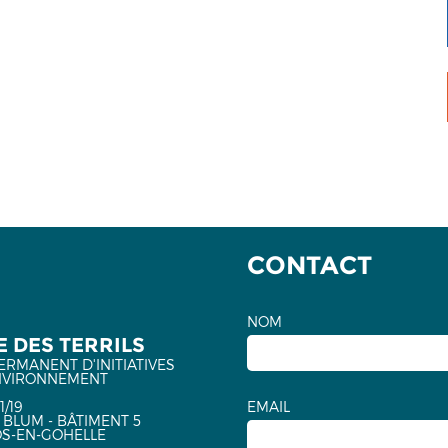
CONTACT
NOM
 DES TERRILS
ERMANENT D'INITIATIVES
NVIRONNEMENT
1/19
EMAIL
 BLUM - BÂTIMENT 5
OS-EN-GOHELLE