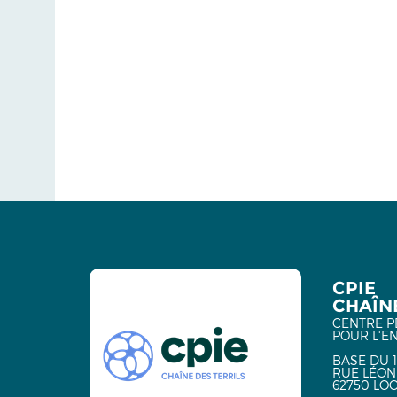
CPIE
CHAÎNE
CENTRE P
POUR L'E
BASE DU 1
RUE LÉON
62750 LO