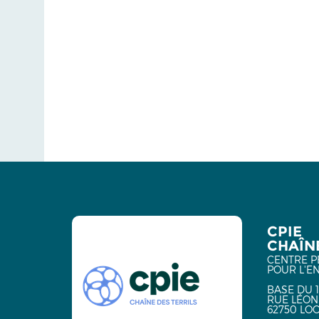
CPIE
CHAÎNE
CENTRE P
POUR L'E
BASE DU 1
RUE LÉON
62750 LO