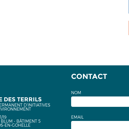
CONTACT
NOM
 DES TERRILS
ERMANENT D'INITIATIVES
NVIRONNEMENT
1/19
EMAIL
 BLUM - BÂTIMENT 5
OS-EN-GOHELLE