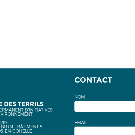
CONTACT
NOM
 DES TERRILS
ERMANENT D'INITIATIVES
NVIRONNEMENT
1/19
EMAIL
 BLUM - BÂTIMENT 5
OS-EN-GOHELLE