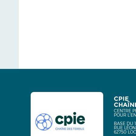
CPIE
CHAÎNE
CENTRE P
POUR L'E
BASE DU 1
RUE LÉON
62750 LO