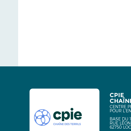
CPIE
CHAÎNE
CENTRE P
POUR L'E
BASE DU 1
RUE LÉON
62750 LO