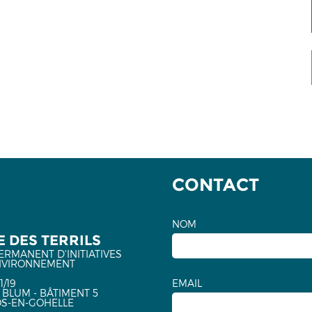
CONTACT
NOM
 DES TERRILS
ERMANENT D'INITIATIVES
NVIRONNEMENT
1/19
EMAIL
 BLUM - BÂTIMENT 5
OS-EN-GOHELLE