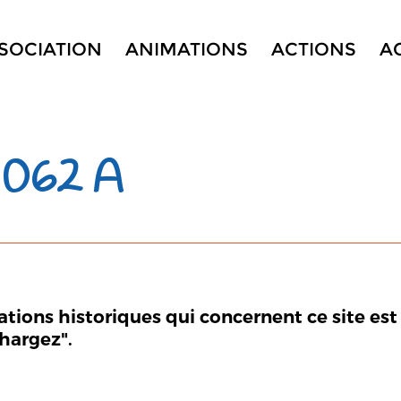
SSOCIATION
ANIMATIONS
ACTIONS
A
 062 A
mations historiques qui concernent ce site est
chargez".