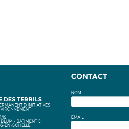
CONTACT
NOM
 DES TERRILS
ERMANENT D'INITIATIVES
NVIRONNEMENT
1/19
EMAIL
 BLUM - BÂTIMENT 5
OS-EN-GOHELLE