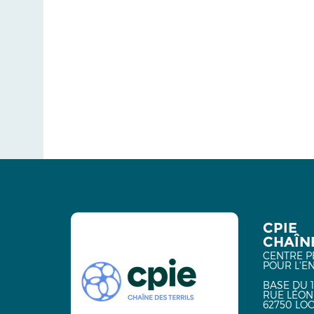
CPIE
CHAÎNE
CENTRE P
POUR L'E
BASE DU 1
RUE LÉON
62750 LO