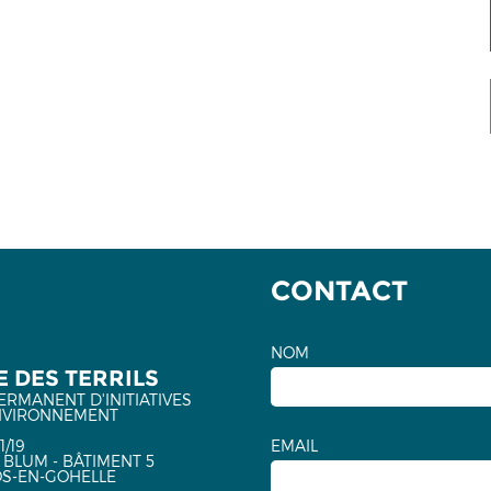
CONTACT
NOM
 DES TERRILS
ERMANENT D'INITIATIVES
NVIRONNEMENT
1/19
EMAIL
 BLUM - BÂTIMENT 5
OS-EN-GOHELLE