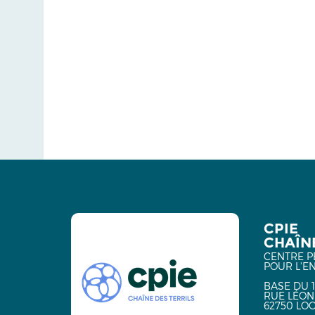
CPIE
CHAÎNE
CENTRE P
POUR L'E
BASE DU 1
RUE LÉON
62750 LO