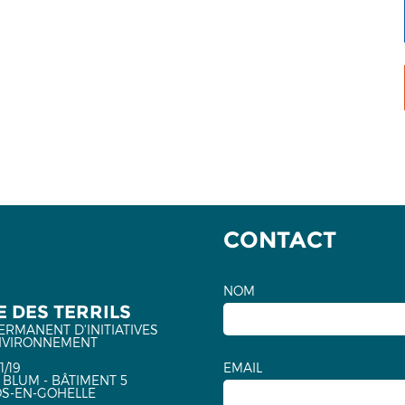
CONTACT
NOM
 DES TERRILS
ERMANENT D'INITIATIVES
NVIRONNEMENT
1/19
EMAIL
 BLUM - BÂTIMENT 5
OS-EN-GOHELLE