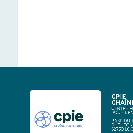
CPIE
CHAÎNE
CENTRE P
POUR L'E
BASE DU 1
RUE LÉON
62750 LO