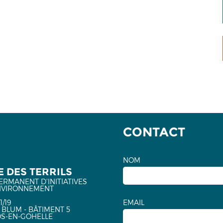
CONTACT
NOM
 DES TERRILS
ERMANENT D'INITIATIVES
NVIRONNEMENT
1/19
EMAIL
 BLUM - BÂTIMENT 5
OS-EN-GOHELLE