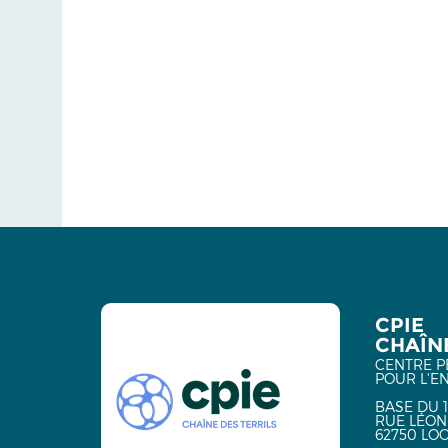
CPIE
CHAÎNE
CENTRE P
POUR L'E
BASE DU 1
RUE LÉON
62750 LO