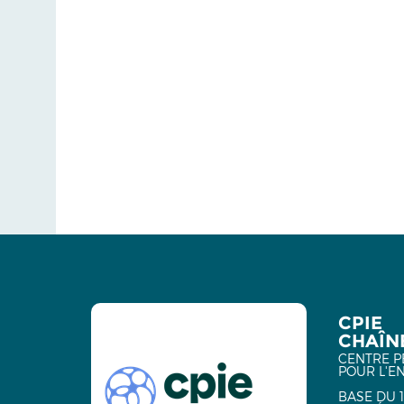
CPIE
CHAÎNE
CENTRE P
POUR L'E
BASE DU 1