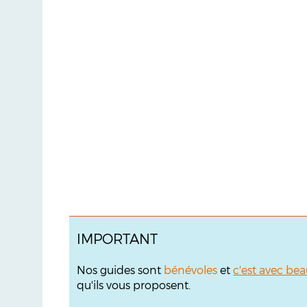
IMPORTANT
Nos guides sont
bénévoles
et
c'est avec bea
qu'ils vous proposent.