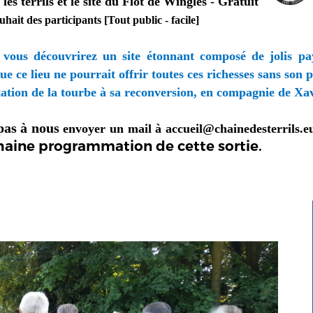
es terrils et le site du Flot de Wingles - Gratuit
uhait des participants [Tout public -
facile]
s, vous découvrirez un site étonnant composé de jolis p
e ce lieu ne pourrait offrir toutes ces richesses sans son 
itation de la tourbe à sa reconversion, en compagnie de Xav
 pas à nous
envoyer un mail à
accueil@chainedesterrils.e
chaine programmation de cette sortie.