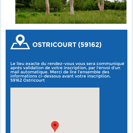
OSTRICOURT (59162)
Le lieu exacte du rendez-vous vous sera communiqué
après validation de votre inscription, par l'envoi d'un
mail automatique. Merci de lire l'ensemble des
informations ci-dessous avant votre inscription.
59162 Ostricourt