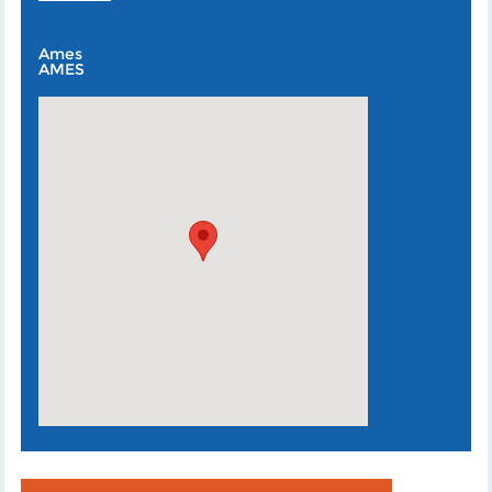
Ames
AMES