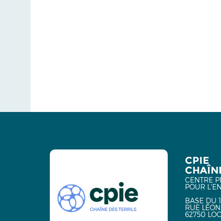
CPIE
CHAÎNE
CENTRE P
POUR L'E
BASE DU 1
RUE LÉON
62750 LO