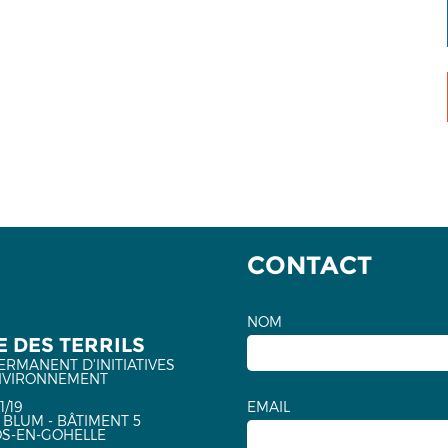
CONTACT
NOM
 DES TERRILS
ERMANENT D'INITIATIVES
NVIRONNEMENT
1/19
EMAIL
 BLUM - BÂTIMENT 5
OS-EN-GOHELLE