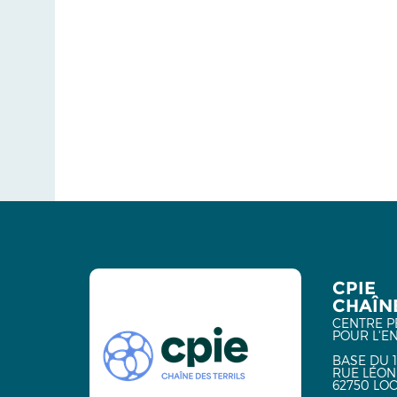
CPIE
CHAÎNE
CENTRE P
POUR L'E
BASE DU 1
RUE LÉON
62750 LO