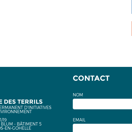
CONTACT
NOM
 DES TERRILS
ERMANENT D'INITIATIVES
NVIRONNEMENT
1/19
EMAIL
 BLUM - BÂTIMENT 5
OS-EN-GOHELLE